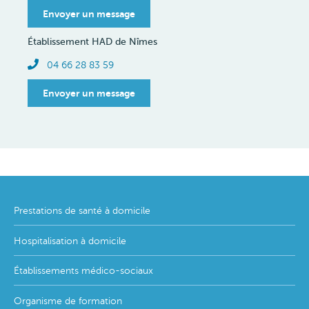
Envoyer un message
Établissement HAD de Nîmes
Téléphone
04 66 28 83 59
Envoyer un message
Footer
Prestations de santé à domicile
menu
Hospitalisation à domicile
Établissements médico-sociaux
Organisme de formation