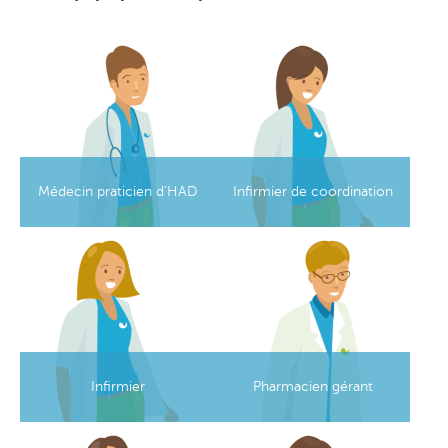
Image
Image
Médecin praticien d'HAD
Infirmier de coordination
Image
Image
Infirmier
Pharmacien gérant
Image
Image