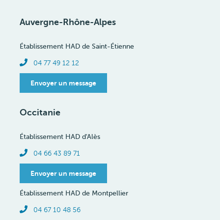
Auvergne-Rhône-Alpes
Établissement HAD de Saint-Étienne
Téléphone
04 77 49 12 12
Envoyer un message
Occitanie
Établissement HAD d'Alès
Téléphone
04 66 43 89 71
Envoyer un message
Établissement HAD de Montpellier
Téléphone
04 67 10 48 56