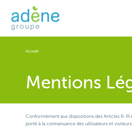
Aller
au
contenu
principal
Fil
Accueil
d'Ariane
Mentions Lég
Conformément aux dispositions des Articles 6-III e
porté à la
connaissance
des
utilisateurs
et
visiteur