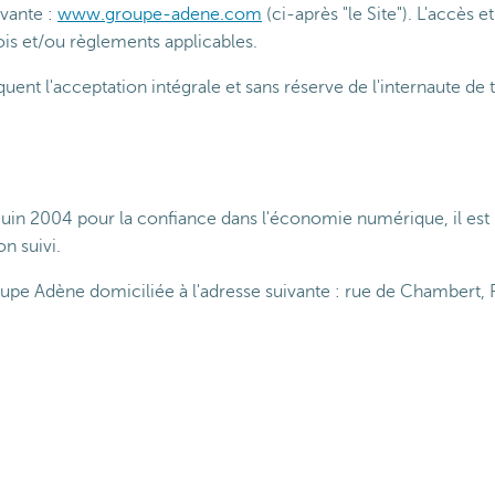
ivante :
www.groupe-adene.com
(ci-après "le Site"). L'accès e
lois et/ou règlements applicables.
liquent l'acceptation intégrale et sans réserve de l'internaute d
1 juin 2004 pour la confiance dans
l'économie numérique,
il
est
on suivi.
roupe Adène
domiciliée à l'adresse suivante : rue de Chambert