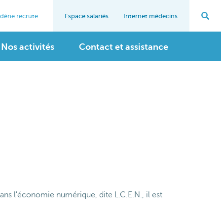
dène recrute
Espace salariés
Internet médecins
on
Navigation
n
re
interne
Nos activités
Contact et assistance
ns l'économie numérique, dite L.C.E.N., il est