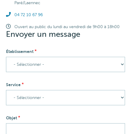
commun
Paré/Laennec
Téléphone
04 72 10 67 96
Horaires
Ouvert au public du lundi au vendredi de 9h00 à 18h00
Envoyer un message
Établissement
Service
Objet